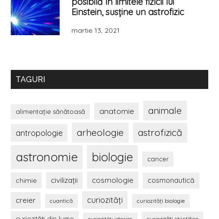
posibilă în limitele fizicii lui
Einstein, susține un astrofizic
martie 13, 2021
TAGURI
animale
anatomie
alimentaţie sănătoasă
arheologie
astrofizică
antropologie
astronomie
biologie
cancer
civilizaţii
cosmologie
chimie
cosmonautică
curiozităţi
creier
cuantică
curiozităţi biologie
curiozităţi din lume
curiozităţi ştiinţifice