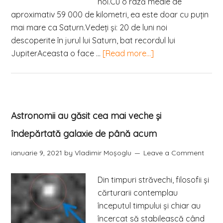
noi.Cu o rază medie de
aproximativ 59 000 de kilometri, ea este doar cu puțin
mai mare ca Saturn.Vedeţi şi: 20 de luni noi
descoperite în jurul lui Saturn, bat recordul lui
JupiterAceasta o face …
[Read more...]
Astronomii au găsit cea mai veche şi
îndepărtată galaxie de până acum
ianuarie 9, 2021
by
Vladimir Moşoglu
Leave a Comment
Din timpuri străvechi, filosofii şi
cărturarii contemplau
începutul timpului şi chiar au
încercat să stabilească când