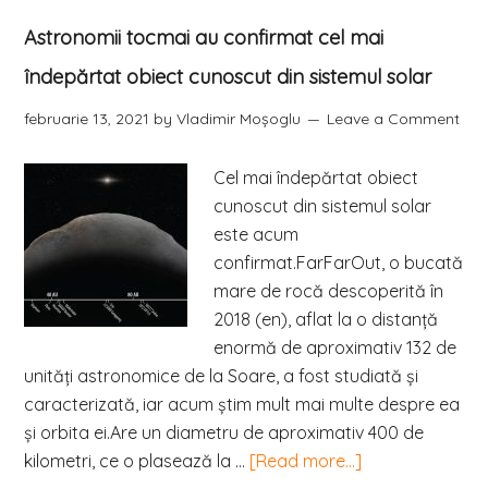
Astronomii tocmai au confirmat cel mai
îndepărtat obiect cunoscut din sistemul solar
februarie 13, 2021
by
Vladimir Moşoglu
Leave a Comment
Cel mai îndepărtat obiect
cunoscut din sistemul solar
este acum
confirmat.FarFarOut, o bucată
mare de rocă descoperită în
2018 (en), aflat la o distanță
enormă de aproximativ 132 de
unități astronomice de la Soare, a fost studiată şi
caracterizată, iar acum știm mult mai multe despre ea
şi orbita ei.Are un diametru de aproximativ 400 de
kilometri, ce o plasează la …
[Read more...]