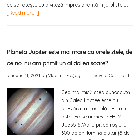
ce se rotește cu o viteză impresionantă în jurul stelei, …
[Read more...]
Planeta Jupiter este mai mare ca unele stele, de
ce noi nu am primit un al doilea soare?
ianuarie 11, 2021
by
Vladimir Moşoglu
Leave a Comment
Cea mai mică stea cunoscută
din Calea Lactee este cu
adevărat minusculă pentru un
astru.Ea se numește EBLM
J0555-57Ab, o pitică roşie la
600 de ani-lumină distanță de