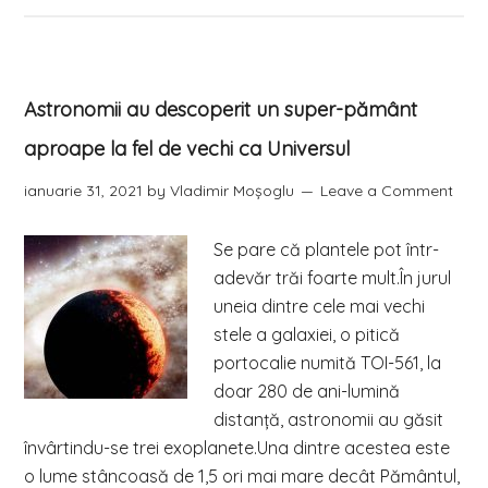
Astronomii au descoperit un super-pământ
aproape la fel de vechi ca Universul
ianuarie 31, 2021
by
Vladimir Moşoglu
Leave a Comment
Se pare că plantele pot într-
adevăr trăi foarte mult.În jurul
uneia dintre cele mai vechi
stele a galaxiei, o pitică
portocalie numită TOI-561, la
doar 280 de ani-lumină
distanţă, astronomii au găsit
învârtindu-se trei exoplanete.Una dintre acestea este
o lume stâncoasă de 1,5 ori mai mare decât Pământul,