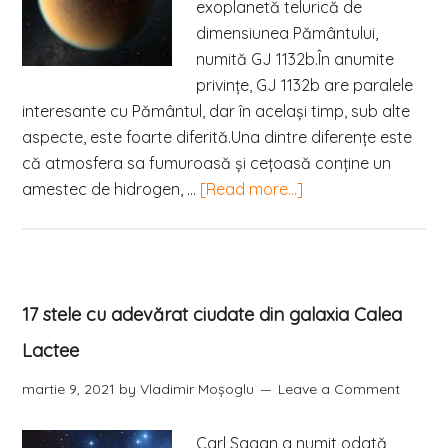
exoplanetă telurică de
dimensiunea Pământului,
numită GJ 1132b.În anumite
privințe, GJ 1132b are paralele
interesante cu Pământul, dar în același timp, sub alte
aspecte, este foarte diferită.Una dintre diferențe este
că atmosfera sa fumuroasă şi cețoasă conţine un
amestec de hidrogen, …
[Read more...]
17 stele cu adevărat ciudate din galaxia Calea
Lactee
martie 9, 2021
by
Vladimir Moşoglu
Leave a Comment
Carl Sagan a numit odată