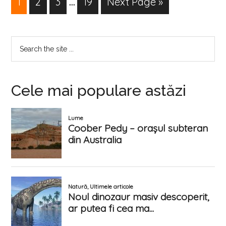
1
2
3
…
19
Next Page »
Cele mai populare astăzi