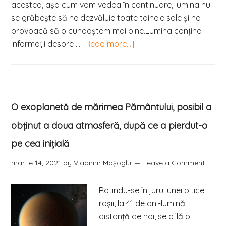
acestea, așa cum vom vedea în continuare, lumina nu
se grăbește să ne dezvăluie toate tainele sale și ne
provoacă să o cunoaștem mai bine.Lumina conține
informații despre …
[Read more...]
O exoplanetă de mărimea Pământului, posibil a
obținut a doua atmosferă, după ce a pierdut-o
pe cea inițială
martie 14, 2021
by
Vladimir Moşoglu
Leave a Comment
Rotindu-se în jurul unei pitice
roşii, la 41 de ani-lumină
distanţă de noi, se află o