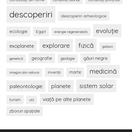
curiozităţi istorice
descoperiri
descoperiri arheologice
evoluţie
ecologie
Egipt
energie regenerabilă
fizică
explorare
exoplanete
galaxii
geografie
găuri negre
genetică
geologie
medicină
marte
invenţii
imagini din natura
sistem solar
planete
paleontologie
viaţă pe alte planete
turism
util
zboruri spaţiale