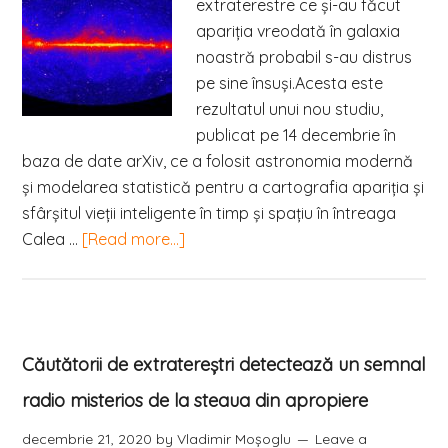
extraterestre ce şi-au făcut
apariția vreodată în galaxia
noastră probabil s-au distrus
pe sine însuși.Acesta este
rezultatul unui nou studiu,
publicat pe 14 decembrie în
baza de date arXiv, ce a folosit astronomia modernă
şi modelarea statistică pentru a cartografia apariția şi
sfârșitul vieții inteligente în timp şi spațiu în întreaga
Calea …
[Read more...]
Căutătorii de extratereștri detectează un semnal
radio misterios de la steaua din apropiere
decembrie 21, 2020
by
Vladimir Moşoglu
Leave a